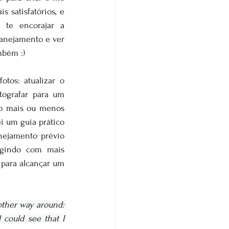
 satisfatórios, e 
te encorajar a 
anejamento e ver 
mbém :)
otos: atualizar o 
ografar para um 
ão mais ou menos 
 um guia prático 
nejamento prévio 
agindo com mais 
 para alcançar um 
other way around: 
could see that I 