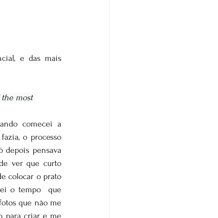
ial, e das mais 
f the most 
ando comecei a 
fazia, o processo 
ó depois pensava 
e ver que curto 
e colocar o prato 
ei o tempo  que 
fotos que não me 
 para criar e me 