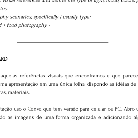
t visual references and define the type of light, mood, colors, pl
tos.
hy scenarios, specifically, I usually type:
od + food photography -
ARD
daquelas referências visuais que encontramos e que parece
 uma apresentação em uma única folha, dispondo as idéias de 
as, materiais. 
ntação uso o 
C
anva
que tem versão para celular ou PC. Abro 
o as imagens de uma forma organizada e adicionando alg