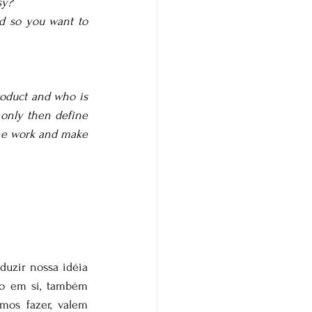
sy?
d so you want to 
roduct and who is 
only then define 
the work and make 
uzir nossa idéia 
o em si, também 
os fazer, valem 