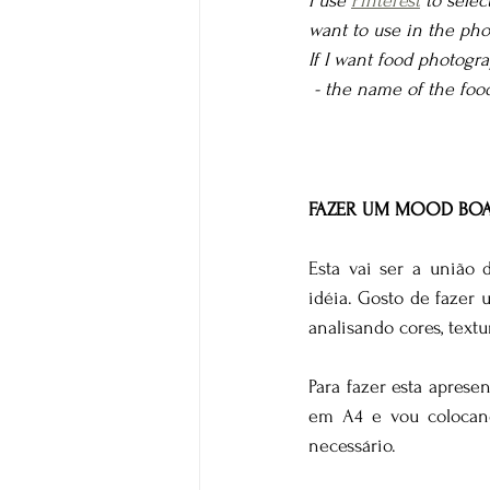
I use 
Pinterest
 to selec
want to use in the pho
If I want food photograp
 - the name of the fo
FAZER UM MOOD BO
Esta vai ser a união 
idéia. Gosto de fazer
analisando cores, textur
Para fazer esta aprese
em A4 e vou colocand
necessário.