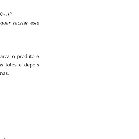
ácil? 
er recriar este 
rca, o produto e 
 fotos e depois 
nas. 