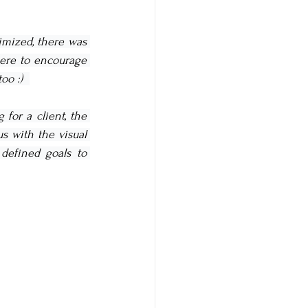
mized, there was 
ere to encourage 
o :)  
or a client, the 
s with the visual 
efined goals to 