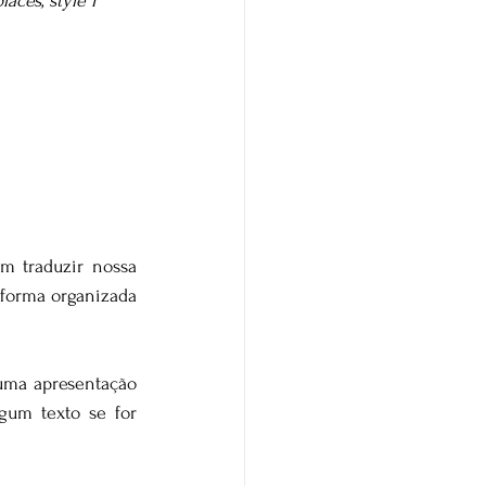
aces, style I 
m traduzir nossa 
forma organizada 
uma apresentação 
um texto se for 