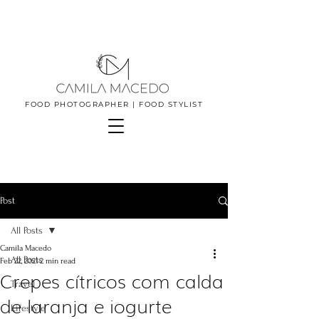
FOOD PHOTOGRAPHER | FOOD STYLIST
Post
All Posts
Camila Macedo
All Posts
Feb 22, 2021
2 min read
Crepes cítricos com calda
Travel
de laranja e iogurte
Lifestyle