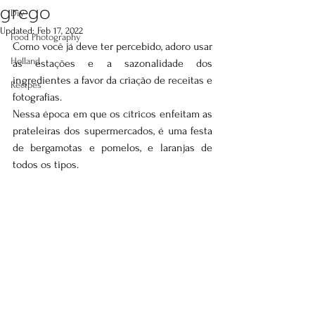
grego
Diy
Updated:
Feb 17, 2022
Food Photography
Como você já deve ter percebido, adoro usar 
Holland
as estações e a sazonalidade dos 
ingredientes a favor da criação de receitas e 
Recipes
fotografias.
Nessa época em que os cítricos enfeitam as 
prateleiras dos supermercados, é uma festa 
de bergamotas e pomelos, e laranjas de 
todos os tipos.