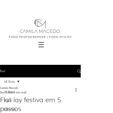
FOOD PHOTOGRAPHER | FOOD STYLIST
Post
All Posts
Camila Macedo
All Posts
Dec 3, 2020
3 min read
Flat lay festiva em 5
Travel
passos
Lifestyle