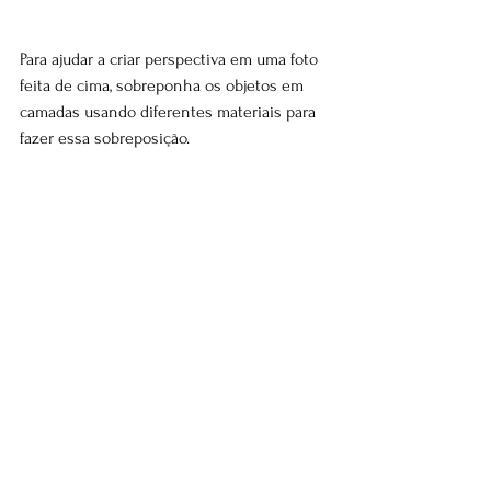
Para ajudar a criar perspectiva em uma foto 
feita de cima, sobreponha os objetos em 
camadas usando diferentes materiais para 
fazer essa sobreposição.
Use objetos para criar diferenças de alturas 
entre os elementos, sobrepondo pratos de 
diferentes tamanhos, por exemplo, 
acrescentando tecidos ou papéis em cima 
da superfície, ou mesmo levantando algum 
elemento com um pequeno objeto que 
ficará escondido embaixo dele.