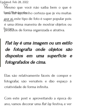
Updated:
Feb 28, 2022
Diy
Mesmo que você não saiba bem o que é 
Food Photography
uma 
flat lay
, tenho certeza que já viu muitas 
por aí, este tipo de foto é super popular pois 
Holland
é uma ótima maneira de mostrar objetos ou 
Recipes
produtos de forma organizada e atrativa.
Flat lay é uma imagem ou um estilo 
de fotografia 
onde objetos são 
dispostos em uma superfície e 
fotografados de cima.
Elas são relativamente fáceis de compor e 
fotografar, são versáteis e dão espaço à 
criatividade de forma infinita.
Com este post e aproveitando a época do 
ano, vamos decorar uma 
flat lay
 festiva, e ver 