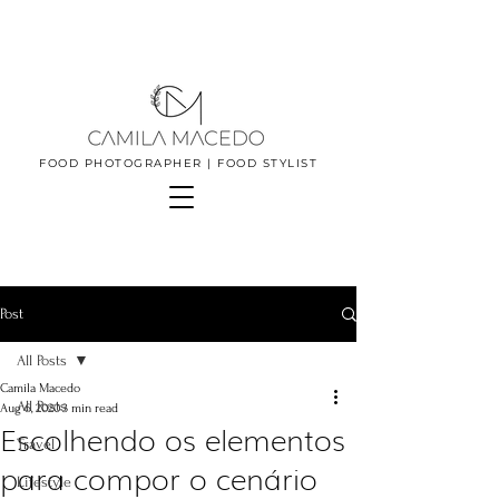
FOOD PHOTOGRAPHER | FOOD STYLIST
Post
All Posts
Camila Macedo
All Posts
Aug 6, 2020
3 min read
Escolhendo os elementos
Travel
para compor o cenário
Lifestyle