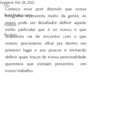
Updated:
Feb 28, 2022
Diy
Começo esse post dizendo que nossa 
Food Photography
fotografia representa muito da gente, às 
vezes pode ser desafiador definir aquele 
Holland
estilo particular que é só nosso, e que 
Recipes
realmente vai de encontro com o que 
somos: precisamos olhar pra dentro em 
primeiro lugar e aos poucos ir tentando 
definir quais traços de nossa personalidade 
queremos que estejam presentes  em 
nosso trabalho.