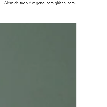
Um bolo de chocolate, fofo, molhadinho,
com crosta crocante e cobertura cremosa.
Além de tudo é vegano, sem glúten, sem
lactose e sem...